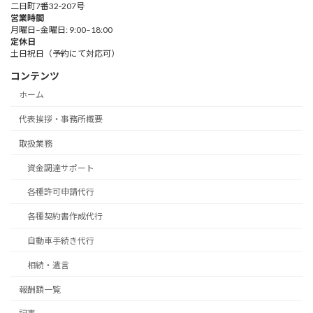
二日町7番32-207号
営業時間
月曜日–金曜日: 9:00–18:00
定休日
土日祝日（予約にて対応可）
コンテンツ
ホーム
代表挨拶・事務所概要
取扱業務
資金調達サポート
各種許可申請代行
各種契約書作成代行
自動車手続き代行
相続・遺言
報酬額一覧