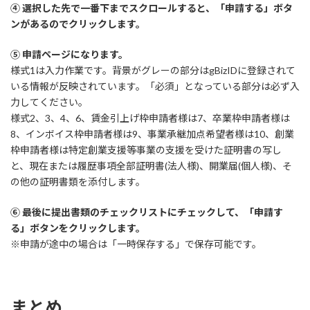
④ 選択した先で一番下までスクロールすると、「申請する」ボタ
ンがあるのでクリックします。
⑤ 申請ページになります。
様式1は入力作業です。背景がグレーの部分はgBizIDに登録されて
いる情報が反映されています。「必須」となっている部分は必ず入
力してください。
様式2、3、4、6、賃金引上げ枠申請者様は7、卒業枠申請者様は
8、インボイス枠申請者様は9、事業承継加点希望者様は10、創業
枠申請者様は特定創業支援等事業の支援を受けた証明書の写し
と、現在または履歴事項全部証明書(法人様)、開業届(個人様)、そ
の他の証明書類を添付します。
⑥ 最後に提出書類のチェックリストにチェックして、「申請す
る」ボタンをクリックします。
※申請が途中の場合は「一時保存する」で保存可能です。
まとめ