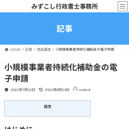
コ
ナ
みずこし行政書士事務所
ン
ビ
テ
ゲ
ン
ー
ツ
シ
記事
へ
ョ
ス
ン
キ
に
ッ
移
HOME
記事
資金調達
小規模事業者持続化補助金の電子申請
プ
動
小規模事業者持続化補助金の電
子申請
最
2022年7月22日
2022年8月23日
mzks-k
終
更
新
目次
日
時
: