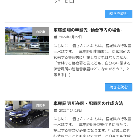
う？」と […]
続きを読む
車庫証明の申請先 -仙台市内の場合-
自動車
2022年1月22日
はじめに 皆さんこんにちは。宮城県の行政書
士水越です。 車庫証明申請書は、保管場所の
管轄する警察署に申請しなければなりません。
「管轄する警察署と言えども、自分の申請する
保管場所の管轄警察署はどこなのだろう？」と
考える […]
続きを読む
車庫証明 所在図・配置図の作成方法
自動車
2022年1月19日
はじめに 皆さんこんにちは。宮城県の行政書
士水越です。 車庫証明を取得するにあたり、
提出する書類が必要になります。行政書士に代
行依頼することも多いですが、ご自身でも作成