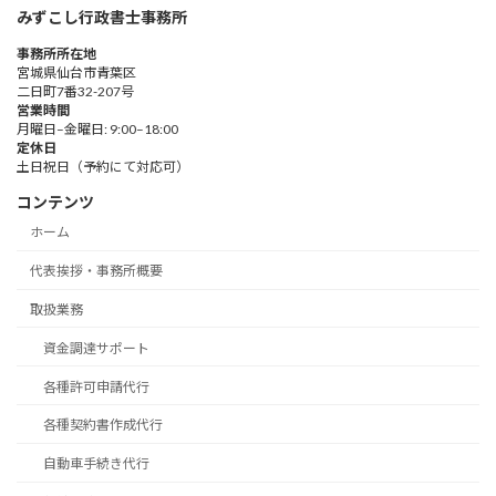
みずこし行政書士事務所
事務所所在地
宮城県仙台市青葉区
二日町7番32-207号
営業時間
月曜日–金曜日: 9:00–18:00
定休日
土日祝日（予約にて対応可）
コンテンツ
ホーム
代表挨拶・事務所概要
取扱業務
資金調達サポート
各種許可申請代行
各種契約書作成代行
自動車手続き代行