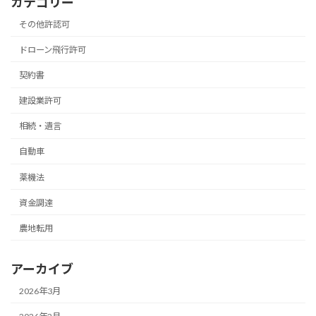
カテゴリー
その他許認可
ドローン飛行許可
契約書
建設業許可
相続・遺言
自動車
薬機法
資金調達
農地転用
アーカイブ
2026年3月