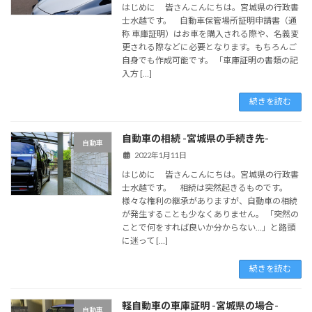
はじめに 皆さんこんにちは。宮城県の行政書
士水越です。 自動車保管場所証明申請書（通
称 車庫証明）はお車を購入される際や、名義変
更される際などに必要となります。もちろんご
自身でも作成可能です。 「車庫証明の書類の記
入方 […]
続きを読む
自動車の相続 -宮城県の手続き先-
自動車
2022年1月11日
はじめに 皆さんこんにちは。宮城県の行政書
士水越です。 相続は突然起きるものです。
様々な権利の継承がありますが、自動車の相続
が発生することも少なくありません。 「突然の
ことで何をすれば良いか分からない…」と路頭
に迷って […]
続きを読む
軽自動車の車庫証明 -宮城県の場合-
自動車