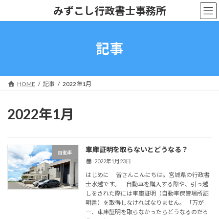
コ
ナ
みずこし行政書士事務所
ン
ビ
テ
ゲ
ン
ー
ツ
シ
記事
へ
ョ
ス
ン
キ
に
ッ
移
HOME
記事
2022年1月
プ
動
2022年1月
車庫証明を取らないとどうなる？
自動車
2022年1月23日
はじめに 皆さんこんにちは。宮城県の行政書
士水越です。 自動車を購入する際や、引っ越
しをされた際には車庫証明（自動車保管場所証
明書）を取得しなければなりません。 「万が
一、車庫証明を取らなかったらどうなるのだろ