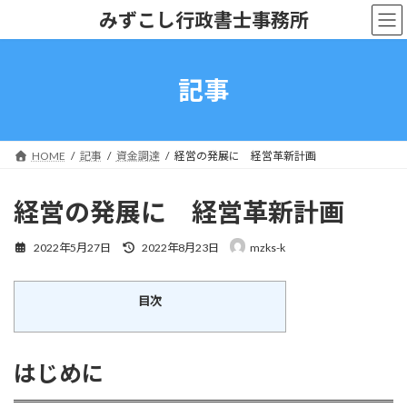
コ
ナ
みずこし行政書士事務所
ン
ビ
テ
ゲ
ン
ー
ツ
シ
記事
へ
ョ
ス
ン
キ
に
ッ
移
HOME
記事
資金調達
経営の発展に 経営革新計画
プ
動
経営の発展に 経営革新計画
最
2022年5月27日
2022年8月23日
mzks-k
終
更
新
目次
日
時
:
はじめに