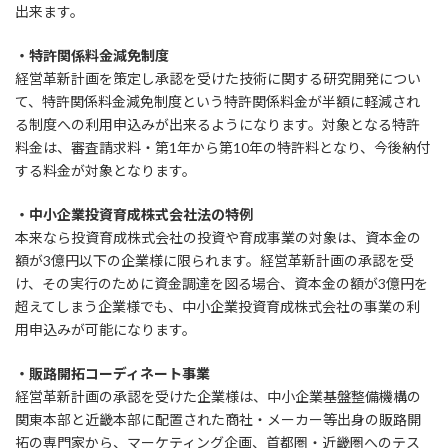
出来ます。
・特許関係料金減免制度
経営革新計画を策定し承認を受けた技術に関する研究開発につい
て、特許関係料金減免制度という特許関係料金が半額に軽減され
る制度への利用申込みが出来るようになります。対象となる特許
料金は、審査請求料・第1年から第10年の特許料となり、今後納付
する料金が対象となります。
・中小企業投資育成株式会社法の特例
本来なら投資育成株式会社の投資や育成事業の対象は、資本金の
額が3億円以下の企業様に限られます。経営革新計画の承認を受
け、その実行のために資金調達を図る場合、資本金の額が3億円を
超えてしまう企業様でも、中小企業投資育成株式会社の事業の利
用申込みが可能になります。
・販路開拓コーディネート事業
経営革新計画の承認を受けた企業様は、中小企業基盤整備機構の
関東本部と近畿本部に配置された商社・メーカー等出身の販路開
拓の専門家から、マーケティング企画、首都圏・近畿圏へのテス