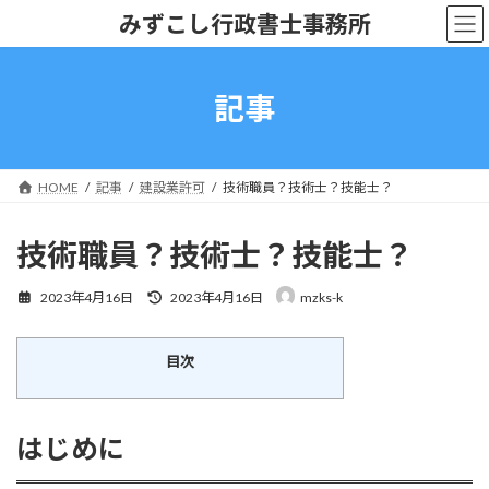
コ
ナ
みずこし行政書士事務所
ン
ビ
テ
ゲ
ン
ー
ツ
シ
記事
へ
ョ
ス
ン
キ
に
ッ
移
HOME
記事
建設業許可
技術職員？技術士？技能士？
プ
動
技術職員？技術士？技能士？
最
2023年4月16日
2023年4月16日
mzks-k
終
更
新
目次
日
時
:
はじめに