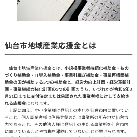
仙台市地域産業応援金とは
仙台市地域産業応援金とは、
小規模事業者持続化補助金・もの
づくり補助金・IT導入補助金・事業引継ぎ補助金・事業再構築補
助金の国が補助する5つの補助金
と、
経営力向上計画・経営革新計
画・事業継続力強化計画の3つの計画
のうち、いづれかが
令和5年3
月31日までに交付決定または承認された事業者様に対して支給さ
れる応援金
になります。
上記に加え、中小企業様は登記上の本店を仙台市内に置いてい
ること、個人事業者様は住民登録または事業所の所在地が仙台市
内であること、その他法人様は登記上の主たる事業所を仙台市内
に置いていることや市税を滞納していないことが挙げられます。