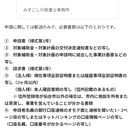
みずこし行政書士事務所
申請に関しては郵送のみで、必要書類は以下のとおりです。
① 申請書（様式第1号）
② 対象補助金・対象計画の交付決定通知書などの写し
③ 対象補助金・対象計画の申請時に提出した事業計画書などの
写し
④ 請求書（様式第5号）
⑤ （法人様）現在事項全部証明書または履歴事項全部証明書の
写し（3ヶ月以内）
（個人様）本人確認書類の写し（住所記載のあるもの）
※ 住所登録地が仙台市以外の場合は、市内に施設を所有また
は賃貸し、事業を営んでいることが分かる書類
⑥ 申請者名義の銀行口座通帳のオモテ面と通帳を開いた1・2ペ
ージ目の写しまたはネットバンキングの口座情報ページの写し
（口座名義、口座番号が分かるページの写し）