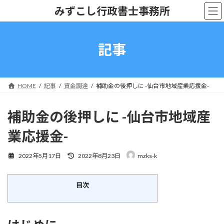
コ
ナ
みずこし行政書士事務所
ン
ビ
テ
ゲ
ン
ー
ツ
シ
記事
へ
ョ
ス
ン
キ
に
ッ
移
HOME
記事
資金調達
補助金の後押しに -仙台市地域産業応援金-
プ
動
補助金の後押しに -仙台市地域産
業応援金-
最
2022年5月17日
2022年8月23日
mzks-k
終
更
新
目次
日
時
: