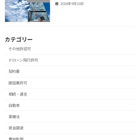
2024年9月23日
カテゴリー
その他許認可
ドローン飛行許可
契約書
建設業許可
相続・遺言
自動車
薬機法
資金調達
農地転用