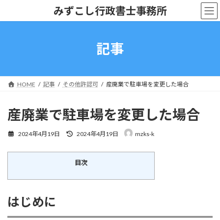
コ
ナ
みずこし行政書士事務所
ン
ビ
テ
ゲ
ン
ー
ツ
シ
記事
へ
ョ
ス
ン
キ
に
ッ
移
HOME
記事
その他許認可
産廃業で駐車場を変更した場合
プ
動
産廃業で駐車場を変更した場合
最
2024年4月19日
2024年4月19日
mzks-k
終
更
新
目次
日
時
:
はじめに